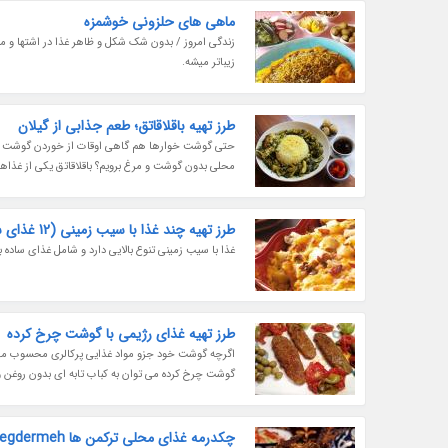
ماهی های حلزونی خوشمزه
زندگی امروز / بدون شک شکل و ظاهر غذا در اشتها و می
زیباتر میشه.
طرز تهیه باقلاقاتق؛ طعم جذابی از گیلان
حتی گوشت خوارها هم گاهی اوقات از خوردن گوشت و 
محلی بدون گوشت و مرغ برویم؟ باقلاقاتق یکی از غذاه
طرز تهیه چند غذا با سیب زمینی (12 غذای سریع با سیب زمینی)
غذا با سیب زمینی تنوع بالایی دارد و شامل غذای ساده
طرز تهیه غذای رژیمی با گوشت چرخ کرده
اگرچه گوشت خود جزو مواد غذایی پرکالری محسوب می شو
گوشت چرخ کرده می توان به کباب تابه ای بدون روغن 
چکدرمه غذای محلی ترکمن ها Chegdermeh