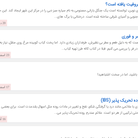
عروفیت یافته است؟
ی نوین، توانسته است یک جنگل بارانی مصنوعی به نام سیاره سبز دبی را در مرکز این شهر ایجاد کند. این 
جنوبی و آسیای شرقی ساخته شده است. درختانی با برگ های...
20 دی 1403
ر و فوری
 که به دلیل طعم و عطر بی نظیرش، طرفداران زیادی دارد. اما پخت کباب کوبیده مرغ روی منقل، نیاز به
 فر را بررسی می کنیم. قبلا در کتاب کاله طرز تهیه کباب...
23 اسفند 1402
ه باشید، اما در سخت اشتباهید!
17 اسفند 1401
یک اختلال شایع روده ای با علائمی مانند درد یا گرفتگی شکم، نفخ و تغییر در عادات روده مثل اسهال بلندمدت است. برای بعضی ا
تی ترکیبی از هر دو است. علائم سندرم روده تحریک پذیر می...
16 آذر 1401