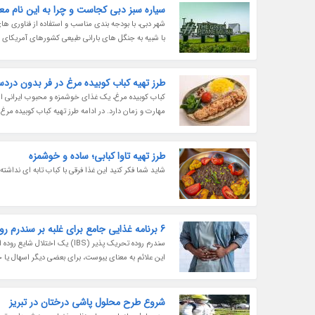
سیاره سبز دبی کجاست و چرا به این نام م
شهر دبی، با بودجه بندی مناسب و استفاده از فناوری ها
با شبیه به جنگل های بارانی طبیعی کشورهای آمریکای 
طرز تهیه کباب کوبیده مرغ در فر بدون دردس
کباب کوبیده مرغ، یک غذای خوشمزه و محبوب ایرانی است
مهارت و زمان دارد. در ادامه طرز تهیه کباب کوبیده مرغ در
طرز تهیه تاوا کبابی؛ ساده و خوشمزه
شاید شما فکر کنید این غذا فرقی با کباب تابه ای نداشت
6 برنامه غذایی جامع برای غلبه بر سندرم روده تحریک پذیر (IBS)
سندرم روده تحریک پذیر (IBS) 
این علائم به معنای یبوست، برای بعضی دیگر اسهال یا ح
شروع طرح محلول پاشی درختان در تبریز