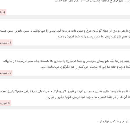
ز از شروع طرح محلول پاشی درختان در این شهر اطلاع داد.
4 آبان 1401
 با هر موادی از جمله گوشت، مرغ و سبزیجات درست کرد. پنینی را می توانید با سس مایونز، سس هلند
هیم طرز تهیه پنینی با سس پستو را به شما آموزش دهیم.
19 شهریور 1401
د؛ پیازها یک هم پیمان خوب برای شما در مبارزه با بیماری ها هستند. یک عضو ارزشمند در خانواده
 دارند و طعم غذایی که درست می کنید را هم دگرگون می نمایند. در...
15 شهریور 1401
ه در کنار وعده های غذایی سرو می شوند و تنوع بالایی دارند. فصل اصلی تهیه ترشی معمولا پاییز است؛ 
 آن ها را در همه فصول سال تهیه کرد. ترشی هویج یکی از انواع...
8 شهریور 1401
 ایرانی ها کمی فرق دارد.