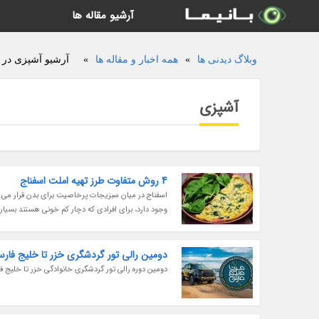
آرشیو مقاله ها
وبلاگ دیدنی ها
»
همه اخبار و مقاله ها
»
آرشیو آشپزی در و
آشپزی
4 روش متفاوت طرز تهیه املت اسفناج
اسفناج در میان سبزیجات پرخاصیت برای بدن قرار می گیرد
وجود دارد، برای افرادی که دچار کم خونی هستند بسیار م
دومین رالی تور گردشگری خزر تا خلیج فارس
دومین دوره رالی تور گردشگری خانوادگی خزر تا خلیج ف