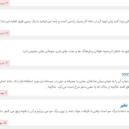
17 مرداد 1401
ی پیدا کنید ولی تهیه آن در خانه کار بسیار راحتی است و شما می توانید با یک رسپی فوق العاده این غذا ر
22 خرداد 1401
 شهر به خاطر تاریخچه طولانی و فرهنگ ها و سنت های غنی، سوغاتی های متنوعی دارد.
17 خرداد 1401
ن آن را به عنوان پیش غذاهای سنتی یا عصرانه و حتی در صبحانه نیز مورد استفاده قرار داد. ماده اصلی
 کلمه خاگینه از خاگ که به معنی تخم مرغ است می آید. خاگینه...
2 بهمن 1400
نظیر
 دلمه با برگ مو است؛ وقتی با ظرافت مواد دلمه را روی برگ مو می ریزیم و آن را بقچه پیچ می کنیم. دل
18 مهر 1400