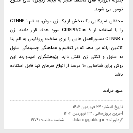
چگونه ایزوفرم های مختلف منجر به ایجاد زیرگروه های متنوع
تومور می شوند.
محققان آمریکایی یک بخش از یک ژن موش، به نام CTNNB 1
را با استفاده از CRISPR/Cas 9 مورد هدف قرار دادند. ژن
CTNNB 1 دستورالعمل هایی را برای ساخت پروتئینی به نام بتا
کاتنین ارائه می دهد که در تنظیم و هماهنگی چسبندگی سلول
به سلول و تکثی ژن نقش دارد. پژوهشگران امیدوارند این
روش برای شناسایی 90 درصد از انواع سرطان کبد قابل استفاده
باشد.
منبع: فرادید
تاریخ انتشار:
23 فروردین 1402
آخرین بروزرسانی:
23 فروردین 1402
گردآورنده:
didani.gigablog.ir
شناسه مطلب: 19791